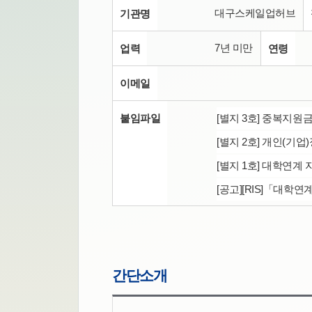
대구스케일업허브
기관명
7년 미만
업력
연령
이메일
붙임파일
[별지 3호] 중복지원금
[별지 2호] 개인(기업
[별지 1호] 대학연계
[공고][RIS]「대학
간단소개