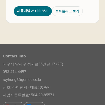
제품개발 서비스 보기
포트폴리오 보기
Contact Info
대구시 달서구 성서로36안길 17 (2F)
053-474-4457
royhong@igentec.co.kr
상호: 아이젠텍 · 대표: 홍승민
사업자등록번호: 504-20-85571