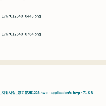
공고문251226.hwp · application/x-hwp · 71 KB