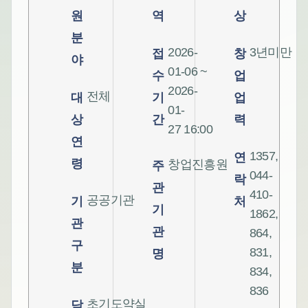
원
역
상
분
2026-
3년미만
접
창
야
01-06 ~
수
업
2026-
전체
대
기
업
01-
상
간
력
27 16:00
연
1357,
연
령
창업진흥원
주
044-
락
관
410-
공공기관
기
처
기
1862,
관
관
864,
구
831,
명
분
834,
836
초기도약실
담