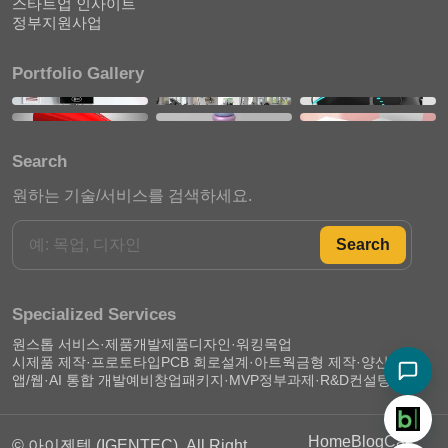
스타트업 인사이트
정부지원사업
Portfolio Gallery
Search
원하는 기술/서비스를 검색하세요.
Search
Specialized Services
원스톱 서비스·제품개발
제품디자인·워킹목업
시제품 제작·프로토타입
PCB 회로설계·아트웍
금형 제작·양산 준비
앱/웹·AI 통합 개발
예비창업패키지·MVP
정부과제·R&D컨설팅
Home
Blog
Call
© 아이젠텍 (IGENTEC), All Right