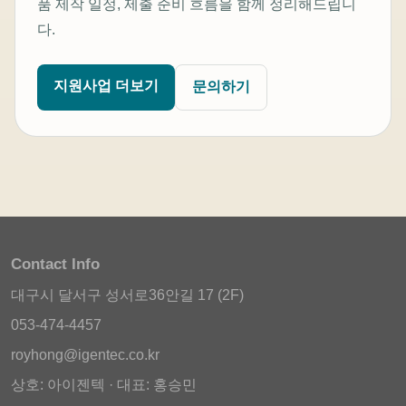
품 제작 일정, 제출 준비 흐름을 함께 정리해드립니
다.
지원사업 더보기
문의하기
Contact Info
대구시 달서구 성서로36안길 17 (2F)
053-474-4457
royhong@igentec.co.kr
상호: 아이젠텍 · 대표: 홍승민