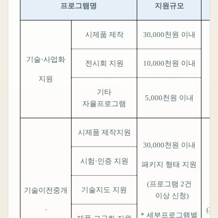
프로그램명
지원규모
시제품 제작
30,000
천원 이내
기술
·
사업화
전시회 지원
10,000
천원 이내
(
지원
기타
5,000
천원 이내
자율프로그램
시제품 제작지원
30,000
천원 이내
시험
·
인증 지원
패키지 형태 지원
(
프로그램
2
건
기술지도 지원
기술이전중개
이상 신청
)
·
(
재
*
세부프로그램별