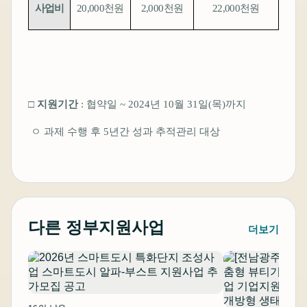
사업비
20,000
천원
2,000
천원
22,000
천원
□
지원기간
:
협약일
~ 2024
년
10
월
31
일
(
목
)
까지
ㅇ
과제 수행 후
5
년간 성과 추적관리 대상
다른 정부지원사업
더보기