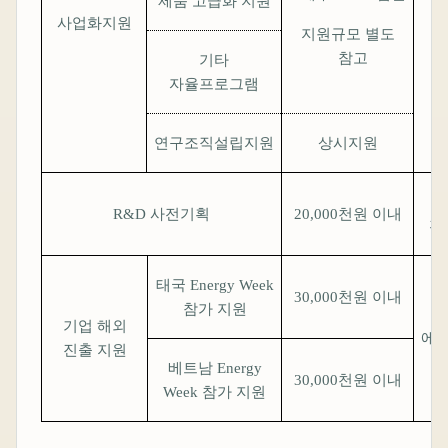
제품 고급화 지원
사업화지원
지원규모 별도
참고
기타
자율프로그램
연구조직설립지원
상시지원
R&D
사전기획
20,000
천원 이내
전
태국
Energy Week
30,000
천원 이내
참가 지원
기업 해외
에
진출 지원
베트남
Energy
30,000
천원 이내
Week
참가 지원