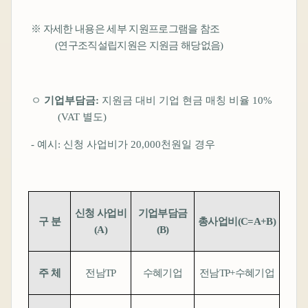
※
자세한 내용은 세부 지원프로그램을 참조
(
연구조직설립지원은 지원금 해당없음
)
ㅇ
기업부담금
:
지원금 대비 기업 현금 매칭 비율
10%
(VAT
별도
)
-
예시
:
신청 사업비가
20,000
천원일 경우
신청 사업비
기업부담금
구 분
총사업비
(C=A+B)
(A)
(B)
주 체
전남
TP
수혜기업
전남
TP+
수혜기업