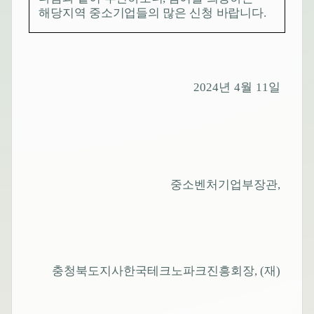
해당지역 중소기업들의 많은 신청 바랍니다
.
년
월
일
2024
4
11
중소벤처기업부장관
,
충청북도지사
한국테크노파크진흥회장
재
, (
)