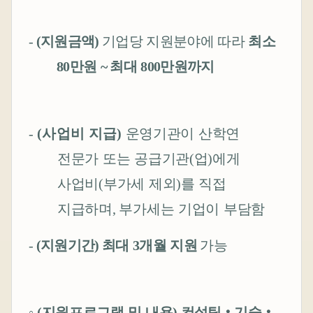
-
(
지원금액
)
기업당
지원분야에 따라
최소
80
만원
~
최대
800
만원까지
-
(
사업비 지급
)
운영기관이 산학연
전문가 또는 공급기관
(
업
)
에게
사업비
(
부가세 제외
)
를 직접
지급하며
,
부가세는 기업이 부담함
-
(
지원기간
)
최대
3
개월 지원
가능
◦
(
지원프로그램 및 내용
)
컨설팅
‧
기술
‧