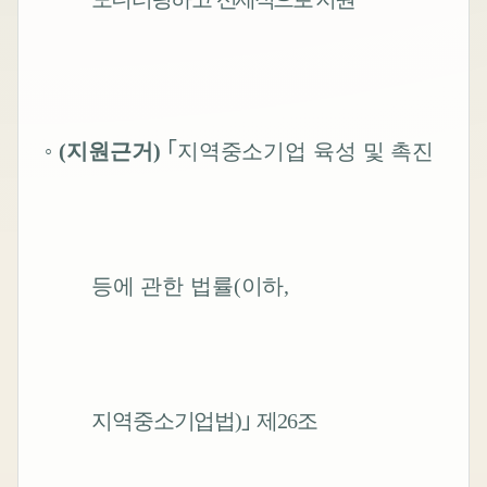
◦
(
지원근거
)
｢
지역중소기업 육성 및 촉진
등에 관한 법률
(
이하
,
지역중소기업법
)
｣
제
26
조