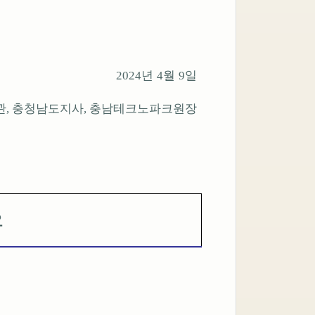
년
월
일
2024
4
9
관
충청남도지사
충남테크노파크원장
,
,
요