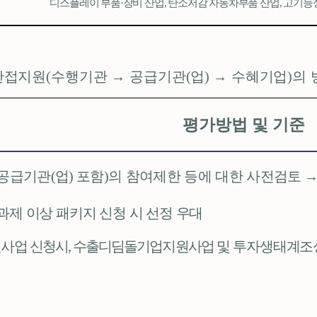
디스플레이 부품
·
장비 산업
,
탄소저감 자동차부품 산업
,
고기능
간접지원
(
수행기관
→
공급기관
(
업
)
→
수혜기업
)
의 
평가방법 및 기준
공급기관
(
업
)
포함
)
의 참여제한 등에 대한 사전검토
과제 이상 패키지 신청 시 선정 우대
원사업 신청시
,
수출디딤돌기업지원사업
및 투자생태계조