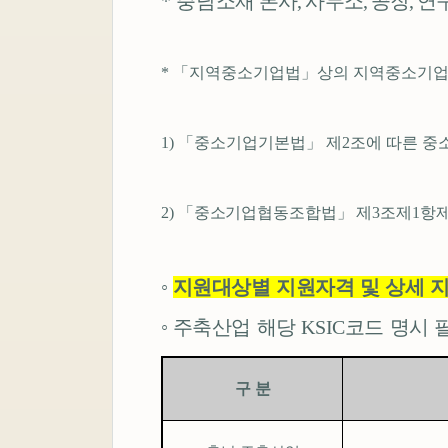
*
충남
소재 본사
,
사무소
,
공장
,
연
*
「
지역중소기업법
」
상의 지역중소기
1)
「
중소기업기본법
」
제
2
조에 따른 중
2)
「
중소기업협동조합법
」
제
3
조제
1
항
◦
지원대상별 지원자격 및 상세 
◦
주축산업 해당
KSIC
코드 명시 
구 분