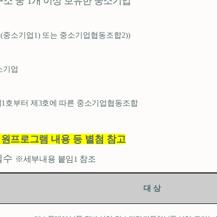
구소 중
1
개 이상 보유한 중소기업
업
(
중소기업
1)
또는 중소기업협동조합
2))
소기업
제
1
호부터 제
3
호에 따른 중소기업협동조합
지원프로그램 내용 등 별첨 참고
필수
※
세부내용 붙임
참조
1
대 상