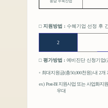
충남 주축산업
□
지원방법
:
수혜기업 선정 후 
2
□
평가방법
:
예비진단 신청기업
(
◦
최대지원금
(
총
50,000
천원
)
내
2
개 
ex)
Post-BI
지원사업 또는 사업화지
우대