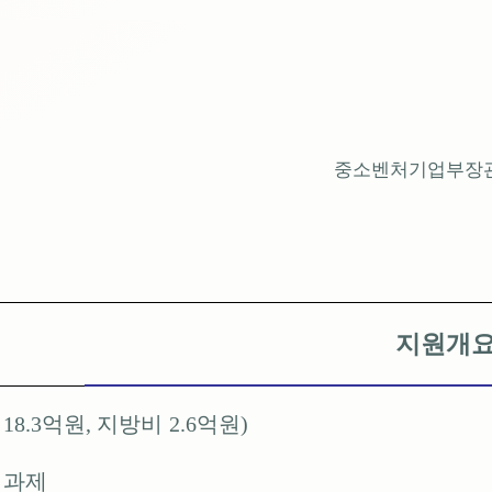
중소벤처기업부장
지원개
비
18.3
억원
,
지방비
2.6
억원
)
 과제