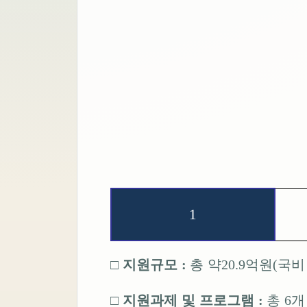
1
□
지원규모
:
총 약
20.9
억원
(
국
□
지원과제 및 프로그램
:
총
6
개