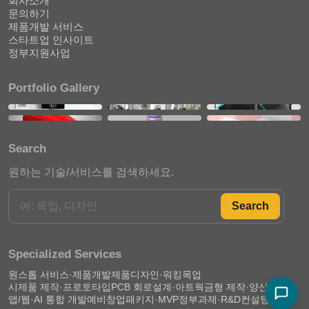
회사소개
문의하기
제품개발 서비스
스타트업 인사이트
정부지원사업
Portfolio Gallery
Search
원하는 기술/서비스를 검색하세요.
Search
Specialized Services
원스톱 서비스·제품개발
제품디자인·워킹목업
시제품 제작·프로토타입
PCB 회로설계·아트웍
금형 제작·양산 준비
앱/웹·AI 통합 개발
예비창업패키지·MVP
정부과제·R&D컨설팅