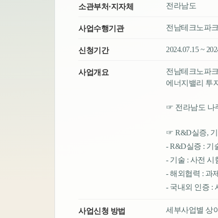
전라남도
소관부처·지자체
전남테크노파
사업수행기관
2024.07.15 ~ 20
신청기간
전남테크노파크,
사업개요
에너지밸리 투자
☞ 전라남도 나주
☞ R&D실증, 기
- R&D실증 :
- 기술 : 사전
- 해외협력 : 과
- 국내외 인증 
세부사업별 상
사업신청 방법