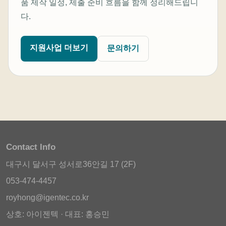
품 제작 일정, 제출 준비 흐름을 함께 정리해드립니
다.
지원사업 더보기
문의하기
Contact Info
대구시 달서구 성서로36안길 17 (2F)
053-474-4457
royhong@igentec.co.kr
상호: 아이젠텍 · 대표: 홍승민