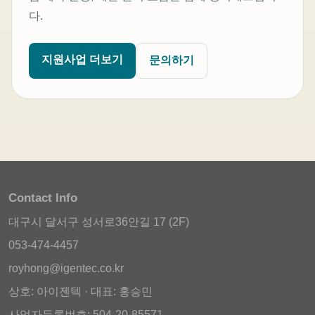
다.
지원사업 더보기
문의하기
Contact Info
대구시 달서구 성서로36안길 17 (2F)
053-474-4457
royhong@igentec.co.kr
상호: 아이젠텍 · 대표: 홍승민
사업자등록번호: 504-20-85571