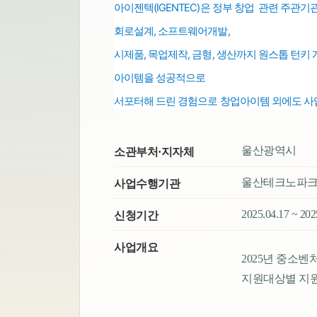
아이젠텍(IGENTEC)은 정부 창업 관련 주관기
회로설계, 소프트웨어개발,
시제품, 목업제작, 금형, 생산까지 원스톱
턴키 
아이템을 성공적으로
서포터해 드린 경험으로
창업아이템 외에도
사
울산광역시
소관부처·지자체
울산테크노파
사업수행기관
2025.04.17 ~ 20
신청기간
사업개요
2025년 중소
지원대상별 지원