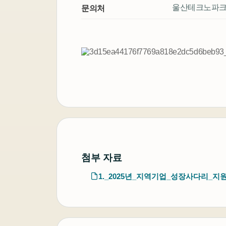
울산테크노파크 052-2
문의처
첨부 자료
1._2025년_지역기업_성장사다리_지원사업_통합