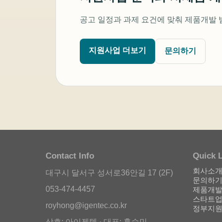
공고 일정과 과제 요건에 맞춰 제품개발 
지원사업 더보기
문의하기
Contact Info
Quick 
회사소
대구시 달서구 성서로36안길 17 (2F)
문의하
053-474-4457
제품개발
스타트업
royhong@igentec.co.kr
정부지
상호: 아이젠텍 · 대표: 홍승민