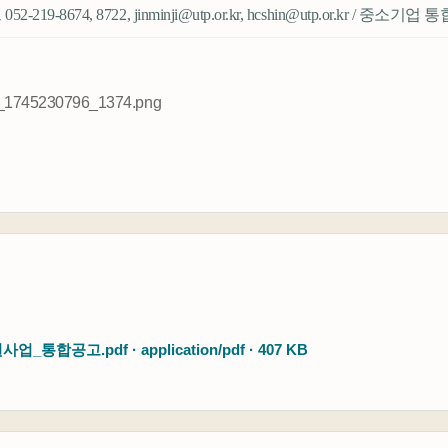
19-8674, 8722, jinminji@utp.or.kr, hcshin@utp.or.kr / 중
공고.pdf · application/pdf · 407 KB