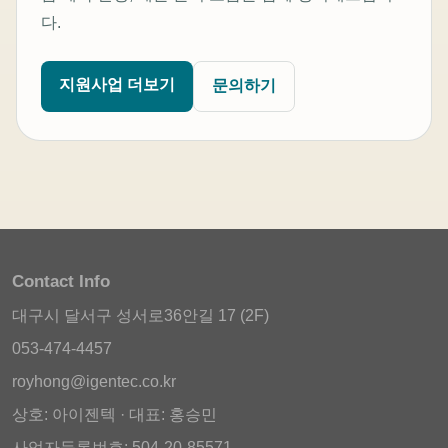
다.
지원사업 더보기
문의하기
Contact Info
대구시 달서구 성서로36안길 17 (2F)
053-474-4457
royhong@igentec.co.kr
상호: 아이젠텍 · 대표: 홍승민
사업자등록번호: 504-20-85571