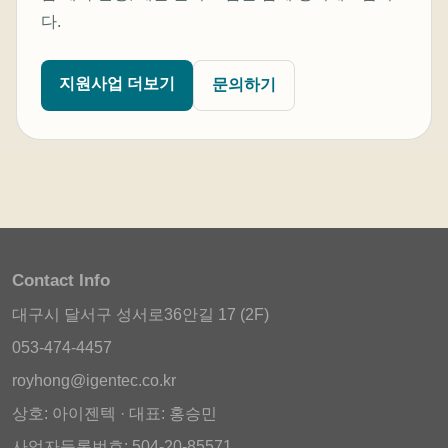
다.
지원사업 더보기
문의하기
Contact Info
대구시 달서구 성서로36안길 17 (2F)
053-474-4457
royhong@igentec.co.kr
상호: 아이젠텍 · 대표: 홍승민
사업자등록번호: 504-20-85571