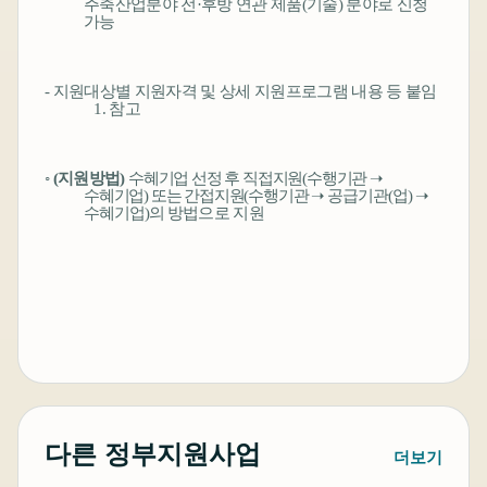
주축산업분야 전
·
후방 연관 제품
(
기술
)
분야로 신청
가능
-
지원대상별 지원자격 및 상세 지원프로그램 내용 등 붙임
1.
참고
◦
(
지원방법
)
수혜기업 선정 후 직접지원
(
수행기관
➝
수혜기업
)
또는 간접지원
(
수행기관
➝
공급기관
(
업
)
➝
수혜기업
)
의
방법으로 지원
다른 정부지원사업
더보기