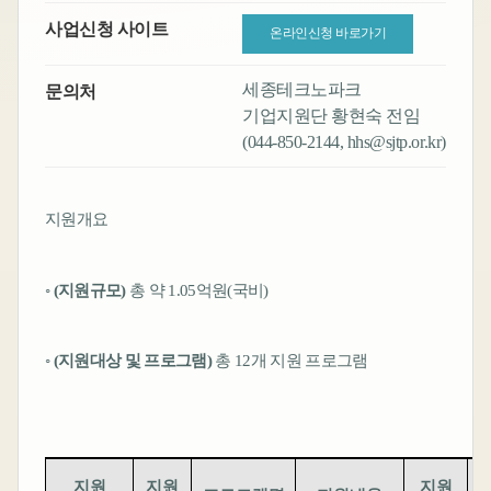
사업신청 사이트
온라인신청 바로가기
세종테크노파크
문의처
기업지원단 황현숙 전임
(044-850-2144, hhs@sjtp.or.kr)
지원개요
◦
(
지원규모
)
총 약
1.05
억원
(
국비
)
◦
(
지원대상 및 프로그램
)
총
12
개 지원 프로그램
지원
지원
지원