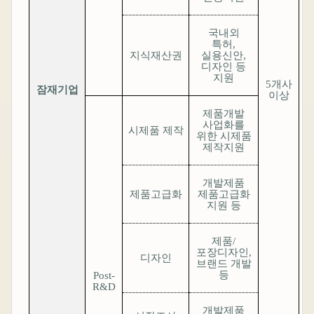
국내외
특허
,
지식재산권
실용신안
,
디자인 등
지원
5
개사
잠재기업
∼
이상
제품개발
사업화를
시제품 제작
위한 시제품
제작지원
개발제품
제품고급화
제품고급화
지원 등
제품
/
포장디자인
,
디자인
브랜드 개발
등
Post-
R&D
개발제품