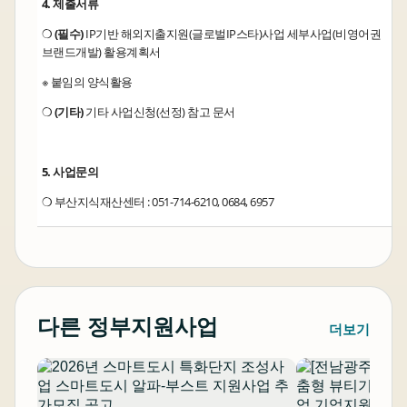
4. 제출서류
❍
(필수)
IP기반 해외지출지원(글로벌IP스타)사업 세부사업(비영어권
브랜드개발) 활용계획서
※ 붙임의 양식활용
❍
(기타)
기타 사업신청(선정) 참고 문서
5. 사업문의
❍ 부산지식재산센터 : 051-714-6210, 0684, 6957
다른 정부지원사업
더보기