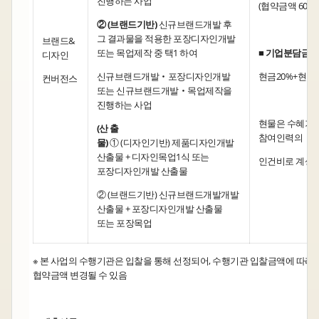
진행하는 사업
(협약금액 60%)
② (브랜드기반)
신규브랜드개발 후
그 결과물을 적용한 포장디자인개발
브랜드&
또는 목업제작 중 택1 하여
■ 기업분담금
디자인
신규브랜드개발‧포장디자인개발
현금20%+현물2
컨버전스
또는 신규브랜드개발‧목업제작을
진행하는 사업
현물은 수혜기
(산 출
참여인력의
물)
① (디자인기반) 제품디자인개발
산출물 + 디자인목업1식 또는
인건비로 계상
포장디자인개발 산출물
② (브랜드기반) 신규브랜드개발개발
산출물 + 포장디자인개발 산출물
또는 포장목업
※ 본 사업의 수행기관은 입찰을 통해 선정되어, 수행기관 입찰금액에 따라
협약금액 변경될 수 있음