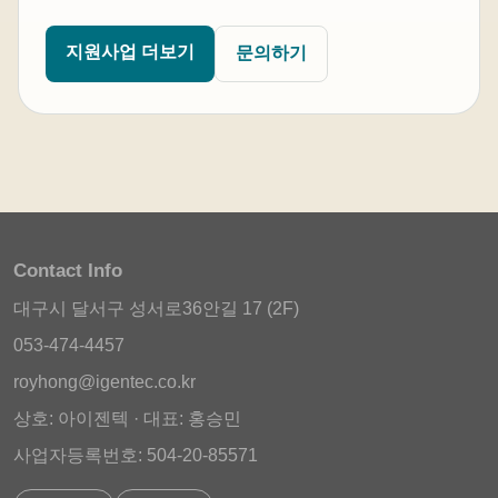
지원사업 더보기
문의하기
Contact Info
대구시 달서구 성서로36안길 17 (2F)
053-474-4457
royhong@igentec.co.kr
상호: 아이젠텍 · 대표: 홍승민
사업자등록번호: 504-20-85571