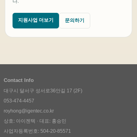
다.
지원사업 더보기
문의하기
Contact Info
대구시 달서구 성서로36안길 17 (2F)
053-474-4457
royhong@igentec.co.kr
상호: 아이젠텍 · 대표: 홍승민
사업자등록번호: 504-20-85571