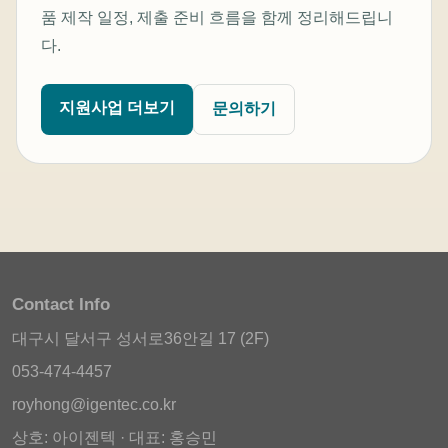
품 제작 일정, 제출 준비 흐름을 함께 정리해드립니
다.
지원사업 더보기
문의하기
Contact Info
대구시 달서구 성서로36안길 17 (2F)
053-474-4457
royhong@igentec.co.kr
상호: 아이젠텍 · 대표: 홍승민