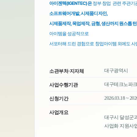
아이젠텍(IGENTEC)은
정부 창업 관련 주관기
소프트웨어개발,
시제품디자인,
시제품제작, 목업제작, 금형, 생산까지 원스톱
턴
아이템을 성공적으로
서포터해 드린 경험으로
창업아이템 외에도
사
대구광역시
소관부처·지자체
대구테크노파
사업수행기관
2026.03.18 ~ 20
신청기간
사업개요
대구시 달성군과
사업화 지원사업