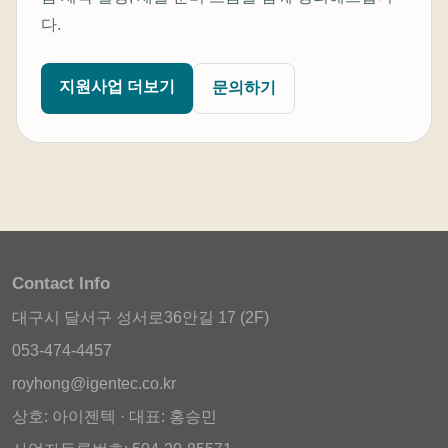
다.
지원사업 더보기
문의하기
Contact Info
대구시 달서구 성서로36안길 17 (2F)
053-474-4457
royhong@igentec.co.kr
상호: 아이젠텍 · 대표: 홍승민