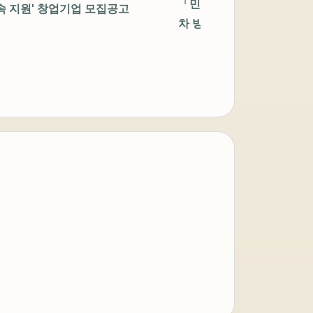
「민관협력 오픈이노베이션 
속 지원' 창업기업 모집공고
차 방산 스타트업 챌린지(모
창업기업 모집공고
아이젠텍 안내봇
자동 응답 중