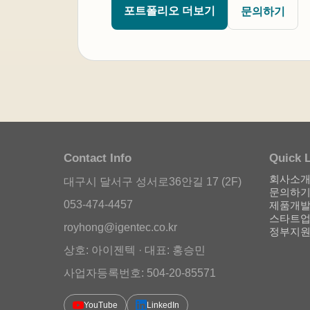
포트폴리오 더보기
문의하기
Contact Info
Quick 
회사소
대구시 달서구 성서로36안길 17 (2F)
문의하
053-474-4457
제품개발
스타트업
royhong@igentec.co.kr
정부지
상호: 아이젠텍 · 대표: 홍승민
사업자등록번호: 504-20-85571
YouTube
LinkedIn